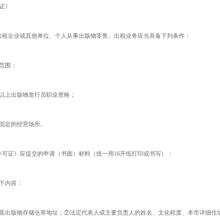
证》
出租企业或其他单位、个人从事出版物零售、出租业务应当具备下列条件：
范围；
以上出版物发行员职业资格；
固定的经营场所。
许可证》应提交的申请（书面）材料（统一用16开纸打印或书写）：
下内容：
及出版物存储仓库地址；②法定代表人或主要负责人的姓名、文化程度、本市详细住