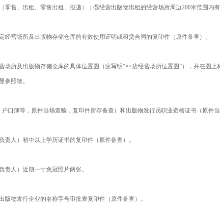
（零售、出租、零售出租、投递）；⑤经营出版物出租的经营场所周边200米范围内
定经营场所及出版物存储仓库的有效使用证明或租赁合同的复印件（原件备查）。
营场所及出版物存储仓库的具体位置图（应写明“××店经营场所位置图”），并在图
显参照物。
0 、户口簿等，原件当场查验，复印件留存备查）和出版物发行员职业资格证书（原件
负责人）初中以上学历证书的复印件（原件备查）。
负责人）近期一寸免冠照片两张。
出版物发行企业的名称字号审批表复印件（原件备查）。