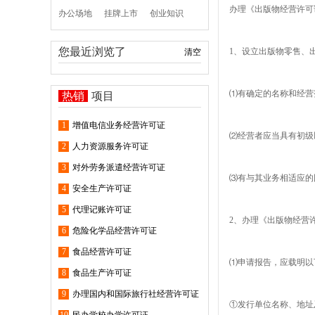
办理《出版物经营许可
办公场地
挂牌上市
创业知识
您最近浏览了
1、设立出版物零售、
清空
⑴有确定的名称和经营
热销
项目
1
增值电信业务经营许可证
⑵经营者应当具有初级
2
人力资源服务许可证
3
对外劳务派遣经营许可证
⑶有与其业务相适应的
4
安全生产许可证
5
代理记账许可证
2、办理《出版物经营
6
危险化学品经营许可证
7
食品经营许可证
⑴申请报告，应载明以
8
食品生产许可证
9
办理国内和国际旅行社经营许可证
①发行单位名称、地址