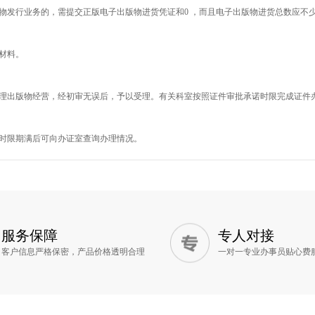
物发行业务的，需提交正版电子出版物进货凭证和0 ，而且电子出版物进货总数应不少
材料。
理出版物经营，经初审无误后，予以受理。有关科室按照证件审批承诺时限完成证件
时限期满后可向办证室查询办理情况。
服务保障
专人对接
客户信息严格保密，产品价格透明合理
一对一专业办事员贴心费